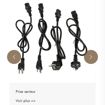
Câbles CC
Voir plus >>

