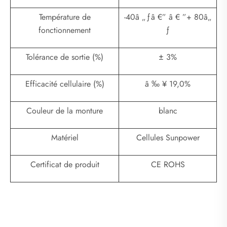
Température de
-40â „ƒâ €” â € ”+ 80â„
fonctionnement
ƒ
Tolérance de sortie (%)
± 3%
Efficacité cellulaire (%)
â ‰ ¥ 19,0%
Couleur de la monture
blanc
Matériel
Cellules Sunpower
Certificat de produit
CE ROHS