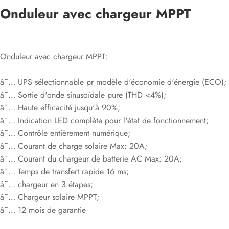
Onduleur avec chargeur MPPT
Onduleur avec chargeur MPPT:
â˜… UPS sélectionnable pr modèle d'économie d'énergie (ECO);
â˜… Sortie d'onde sinusoïdale pure (THD <4%);
â˜… Haute efficacité jusqu'à 90%;
â˜… Indication LED complète pour l'état de fonctionnement;
â˜… Contrôle entièrement numérique;
â˜… Courant de charge solaire Max: 20A;
â˜… Courant du chargeur de batterie AC Max: 20A;
â˜… Temps de transfert rapide 16 ms;
â˜… chargeur en 3 étapes;
â˜… Chargeur solaire MPPT;
â˜… 12 mois de garantie