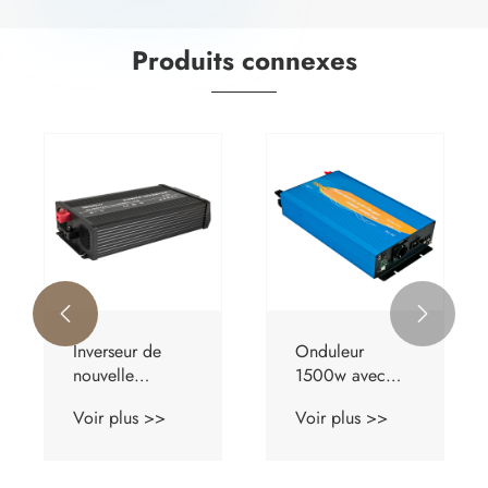
Produits connexes


Inverseur de
Onduleur
nouvelle
1500w avec
conception
chargeur de
Voir plus >>
Voir plus >>
1500w avec
batterie
chargeur de
batterie