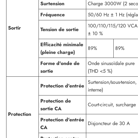
Surtension
Charge 3000W (2 seco
Fréquence
50/60 Hz ± 1 Hz (régla
100/110/115/120 VCA
Sortir
Tension de sortie
± 10 %
Efficacité minimale
89%
89%
(pleine charge)
Forme d'onde de
Onde sinusoïdale pure
sortie
(THD <5 %)
Surtension/sous-tension, 
Protection d'entrée
interne)
Protection de
Court-circuit, surcharge
sortie CA
Protection
Protection d'entrée
Disjoncteur de 30 A
CA