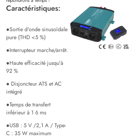
répondrons à temps !
Caractéristiques:
●Sortie d'onde sinusoïdale
pure (THD <5 %)
●Interrupteur marche/arrêt.
●Haute efficacité jusqu'à
92 %
● Disjoncteur ATS et AC
intégré
●Temps de transfert
inférieur à 1 6 ms
●USB : 5 V /2,1 A / Type-
C : 35 W maximum