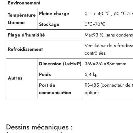
Environnement
Pleine charge
0 ~ + 40 ℃ ; 60 ℃ à 7
Température
Gamme
Stockage
0℃~70℃
Plage d'humidité
Max93 %, sans condens
Ventilateur de refroidis
Refroidissement
contrôlées
Dimension (L×H×P)
369×252×88mmmm
Poids
5,4 kg
Autres
Port de
RS-485 (connecteur de ty
communication
option)
Dessins mécaniques :