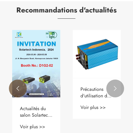
Recommandations d'actualités
Précautions


d'utilisation de
l'onduleur à
Voir plus >>
Actualités du
onde
salon Solartech
sinusoïdale
Indonésie
modifiée
Voir plus >>