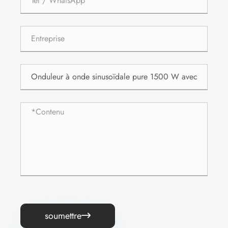
soumettre
