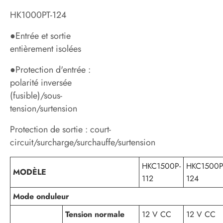
HK1000PT-124
●Entrée et sortie
entièrement isolées
●Protection d'entrée :
polarité inversée
(fusible)/sous-
tension/surtension
Protection de sortie : court-
circuit/surcharge/surchauffe/surtension
HKC1500P-
HKC1500P
MODÈLE
112
124
Mode onduleur
Tension normale
12 V CC
12 V CC